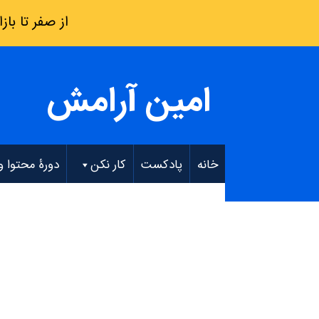
از صفر تا بازار کار: فقط 8 هفته – دو
امین آرامش
خانه
پادکست
کار نکن
دورۀ محتوا و EO