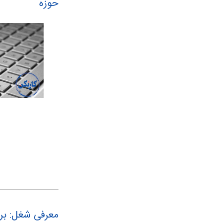
حوزه
معرفی شغل: برن