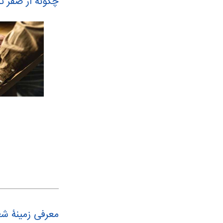
چگونه از صفر 
معرفی زمینۀ شغ