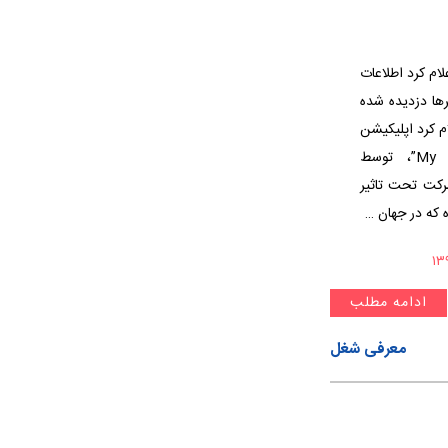
۲، تاکسی اینترنتی اوبر (Uber) اعلام کرد اطلاعات
رها دزدیده شده
Under  هم در سال ۲۰۱۸ اعلام کرد اپلیکیشن
مخصوص این شرکت، “My Fitness Pal”، توسط
بر این شرکت تحت تاثیر
 که در جهان …
ادامه مطلب
معرفی شغل