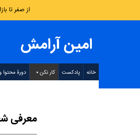
از صفر تا بازار کار: فقط 8 هفته – دو
امین آرامش
خانه
پادکست
کار نکن
دورۀ محتوا و EO
معرفی ش