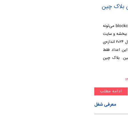
ن بلاک چین
بر اساس گزارش مجمع جهانی اقتصاد، blockchain می‌تونه
ارد دلار بهبود ببخشه و سایت
Grandviewresearch تخمین زده که در سال ۲۰۲۴ اندازه‌ی
برسه.(+) این اعداد فقط
ین. بلاک چین
ادامه مطلب
معرفی شغل