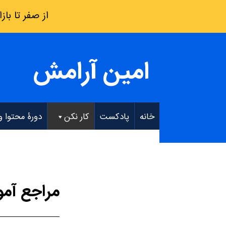
از صفر تا بازار کار: فقط 8 هفته – دو
امین آرامش
خانه
پادکست
کار نکن
دورۀ محتوا و EO
مراجع آم