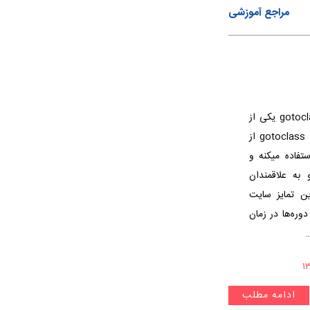
مراجع آموزشی
GoToClass چیست؟ سایت آموزشی gotoclass یکی از
بهترین‌ سایت‌های آموزش آنلاین در کشوره. gotoclass از
هاش استفاده میکنه و
یفیتی نزدیک به سایت edx رو به علاقمندان
ین تمایز سایت
؛ دوره‌ها در زمان
ادامه مطلب