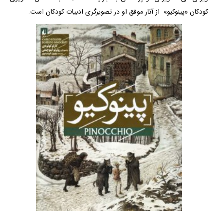
کودکان «پینوکیو» از آثار موفق او در تصویرگری ادبیات کودکان است.