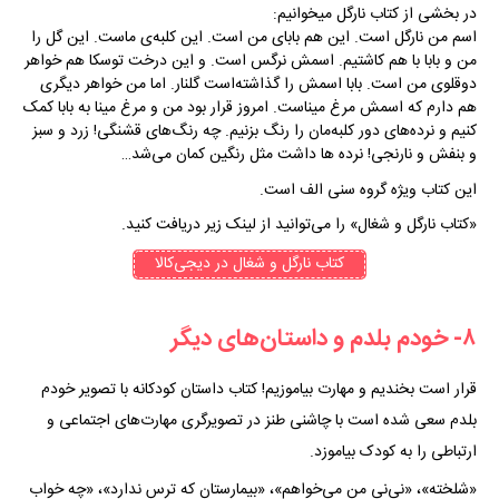
در بخشی از کتاب نارگل میخوانیم:
اسم من نارگل است. این هم بابای من است. این کلبه‌ی ماست. این گل را
من و بابا با هم کاشتیم. اسمش نرگس است. و این درخت توسکا هم خواهر
دوقلوی من است. بابا اسمش را گذاشته‌است گلنار. اما من خواهر دیگری
هم دارم که اسمش مرغ میناست. امروز قرار بود من و مرغ مینا به بابا کمک
کنیم و نرده‌های دور کلبه‌مان را رنگ بزنیم. چه رنگ‌های قشنگی! زرد و سبز
و بنفش و نارنجی! نرده ها داشت مثل رنگین کمان می‌شد…
این کتاب ویژه گروه سنی الف است.
«کتاب نارگل و شغال» را می‌توانید از لینک زیر دریافت کنید.
کتاب‌ نارگل و شغال در دیجی‌کالا
۸- خودم بلدم و داستان‌های دیگر
قرار است بخندیم و مهارت بیاموزیم! کتاب داستان کودکانه با تصویر خودم
بلدم سعی شده ‌است با چاشنی طنز در تصویرگری مهارت‌های اجتماعی و
ارتباطی را به کودک بیاموزد.
«شلخته»، «نی‌نی من می‌خواهم»، «بیمارستان که ترس ندارد»، «چه خواب