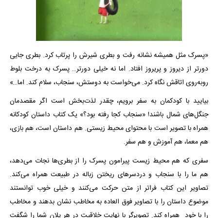
«پسرک مثل همیشه نشانه رفت و بطری شیرش را پرتاب کرد. بطری جایی
دورتر از دیروز و پریروز افتاد. اما نه خیلی دورتر… پسرک به درخت بلوط
روبه‌روی اتاقش نگاه کرد. می‌خواست به دوستش، سنجاب، سلام کند. اما…»
بیایید با کودکمان به سفر برویم، چقدر لذت‌بخش است اگر مقصدمان
جنگل‌های شمال باشند! «سنجاب کجا رفته بود؟» یک کتاب داستان کودکانه
همراه با تصویر است با محتوای محیط زیستی. هم داستان است، هم بازی،
هم معما، هم آموزش و هم سفر.
سفری که هم محیط زیست پیرامون پسرک را از بطری‌ها نجات می‌دهد،
هم ما را با سنجاب و دردسرهای‌ ریختن زباله در طبیعت همراه می‌کند.
تصاویر این کتاب فراتر از متن حرکت می‌کنند و خیلی خوب توانستند
موضوع داستان را با تصاویر فوق العاده به مخاطب نشان بدهند و مخاطب
را با خود همراه کند. تصویرگر با نهایت خلاقیت در هر پلان شما را شگفت