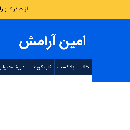
از صفر تا بازار کار: فقط 8 هفته – دو
امین آرامش
خانه
پادکست
کار نکن
دورۀ محتوا و EO