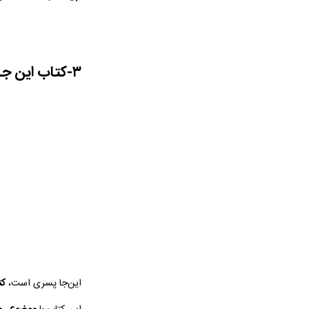
۳-کتاب این ‌جا پسری است اثر جودی بارون
این‌جا پسری است،
کت