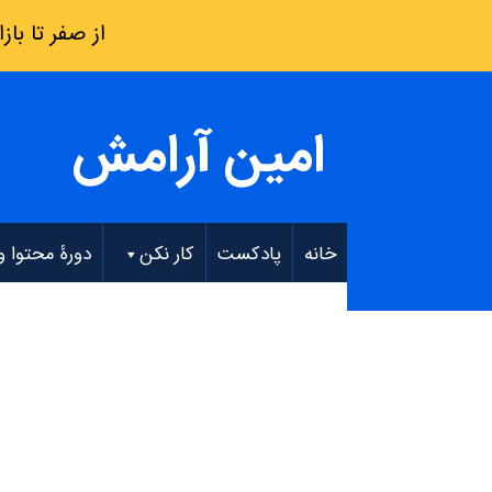
از صفر تا بازار کار: فقط 8 هفته – دو
امین آرامش
خانه
پادکست
کار نکن
دورۀ محتوا و EO