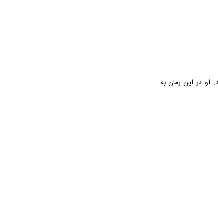
 معروفی» است که در سال ۱۳۷۱ به چاپ رسید. او در این رمان به