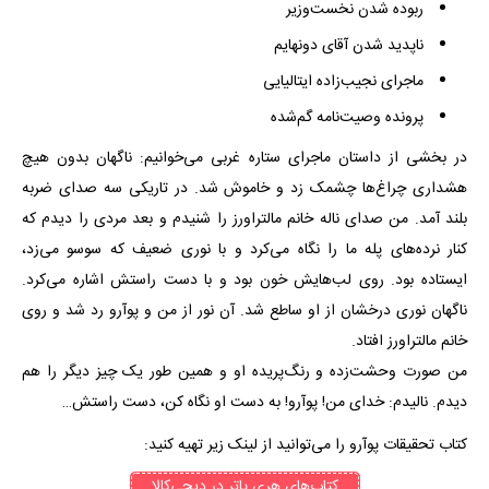
ربوده شدن نخست‌وزیر
ناپدید شدن آقای دونهایم
ماجرای نجیب‌زاده ایتالیایی
پرونده وصیت‌نامه گم‌شده
در بخشی از داستان ماجرای ستاره غربی می‌خوانیم: ناگهان بدون هیچ
هشداری چراغ‌ها چشمک زد و خاموش شد. در تاریکی سه صدای ضربه
بلند آمد. من صدای ناله خانم مالتراورز را شنیدم و بعد مردی را دیدم که
کنار نرده‌های پله ما را نگاه می‌کرد و با نوری ضعیف که سوسو می‌زد،
ایستاده بود. روی لب‌هایش خون بود و با دست راستش اشاره می‌کرد.
ناگهان نوری درخشان از او ساطع شد. آن نور از من و پوآرو رد شد و روی
خانم مالتراورز افتاد.
من صورت وحشت‌زده و رنگ‌پریده او و همین طور یک چیز دیگر را هم
دیدم. نالیدم: خدای من! پوآرو! به دست او نگاه کن، دست راستش…
کتاب تحقیقات پوآرو را می‌توانید از لینک زیر تهیه کنید:
کتاب‌های هری پاتر در دیجی‌کالا