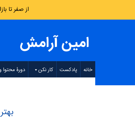
از صفر تا بازار کار: فقط 8 هفته – دو
امین آرامش
خانه
پادکست
کار نکن
دورۀ محتوا و EO
بهتر