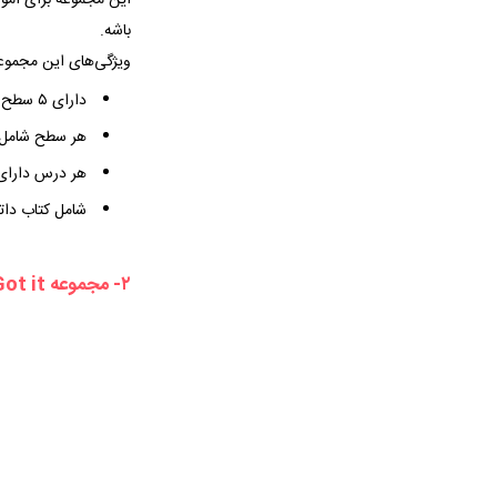
این مجموعه برای آموز
باشه.
ویژگی‌‌های این مجمو
دارای ۵ سطح از Elementray تا Advandced
هر سطح شامل ۱۰ در
هر درس دارا
شامل کتاب دات
۲- مجموعه
Got it