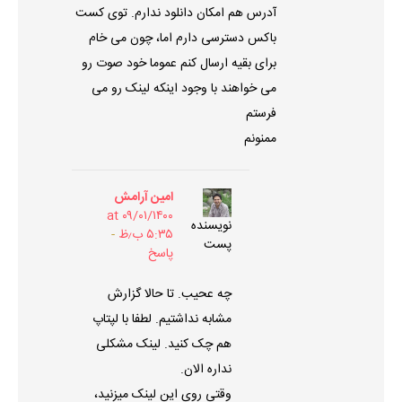
آدرس هم امکان دانلود ندارم. توی کست
باکس دسترسی دارم اما، چون می خام
برای بقیه ارسال کنم عموما خود صوت رو
می خواهند با وجود اینکه لینک رو می
فرستم
ممنونم
امین آرامش
۰۹/۰۱/۱۴۰۰ at
نویسنده
۵:۳۵ ب٫ظ
پست
پاسخ
چه عحیب. تا حالا گزارش
مشابه نداشتیم. لطفا با لپتاپ
هم چک کنید. لینک مشکلی
نداره الان.
وقتی روی این لینک میزنید،