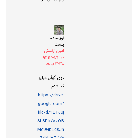
نویسنده
پست
امین آرامش
۱۱/۰۱/۱۴۰۰ at
۳:۳۸ ب٫ظ
روی گوگل درایو
گذاشتم:
https://drive.
google.com/
file/d/1LT6uj
Sh3RbvVzOB
Mc9GbLdsJn