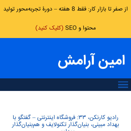
از صفر تا بازار کار: فقط 8 هفته – دورۀ تجربه‌محور تولید
محتوا و SEO
(کلیک کنید)
امین آرامش
رادیو کارنکن، ۳۳: فروشگاه اینترنتی – گفتگو با
بهداد مبینی، بنیان‌گذار تکنولایف و هم‌بنیان‌گذار