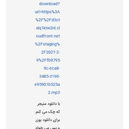
download?
url=https%3A
%2F%2Fd3ct
xlq1ktw2nl.cl
oudfront.net
%2Fstaging%
2F2021-2-
9%2Ffb9795
9c-6ca8-
3485-3190-
e95901b525a
2.mp3
با دانلود منیجر
که چک می کنم
برای دانلود یوزر
و پس می خواد