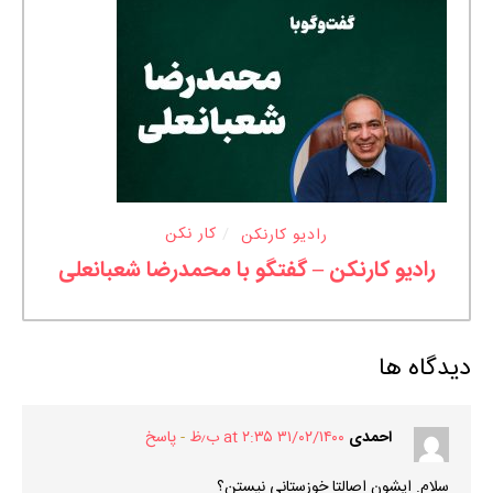
رادیو کارنکن
کار نکن
رادیو کارنکن – گفتگو با محمدرضا شعبانعلی
دیدگاه ها
احمدی
۳۱/۰۲/۱۴۰۰ at ۲:۳۵ ب٫ظ
پاسخ
سلام. ایشون اصالتا خوزستانی نیستن؟