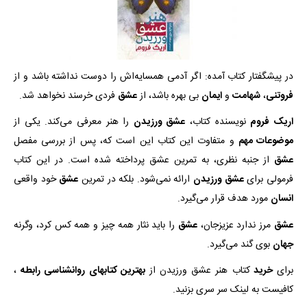
در پیشگفتار کتاب آمده: اگر آدمی همسایه‌اش را دوست نداشته باشد و از
فروتنی
،
شهامت
و
ایمان
بی بهره باشد، از
عشق
فردی خرسند نخواهد شد.
اریک فروم
نویسنده کتاب،
عشق ورزیدن
را هنر معرفی می‌کند. یکی از
موضوعات مهم
و متفاوت این کتاب این است که، پس از بررسی مفصل
عشق
از جنبه نظری، به تمرین عشق پرداخته شده است. در این کتاب
فرمولی برای
عشق ورزیدن
ارائه نمی‌شود. بلکه در تمرین
عشق
خود واقعی
انسان
مورد هدف قرار می‌گیرد.
عشق
مرز ندارد عزیزجان،
عشق
را باید نثار همه چیز و همه کس کرد، وگرنه
جهان
بوی گند می‌گیرد.
برای
خرید
کتاب هنر عشق ورزیدن از
بهترین کتابهای روانشناسی رابطه
،
کافیست به لینک سر سری بزنید.