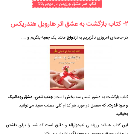
کتاب هنر عشق ورزیدن در دیجی‌کالا
۲- کتاب بازگشت به عشق اثر هارویل هندریکس
در جامعه‌ی امروزی ناگزیریم به
ازدواج
مانند یک
جعبه
بنگریم و … .
کتاب بازگشت به عشق شامل سه بخش است:
جذب شدن
،
عشق رومانتیک
و
نبرد قدرت
. که مفصل در مورد هر کدام کلی مطلب مفید می‌توانید
بخوانید.
این کتاب همانند روزنه‌ای
امیدوارانه
و دقیق است که شما را برای داشتن
رابطه‌ای
عمیق
و
صمیمی
و
حمایتگر
راهنمایی می‌کند.