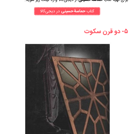
کتاب
حماسۀ حسینی
در دیجی‌کالا
۵- دو قرن سکوت