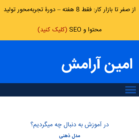
از صفر تا بازار کار: فقط 8 هفته – دورۀ تجربه‌محور تولید
محتوا و SEO
(کلیک کنید)
امین آرامش
در آموزش به دنبال چه میگردیم؟
مدل ذهنی