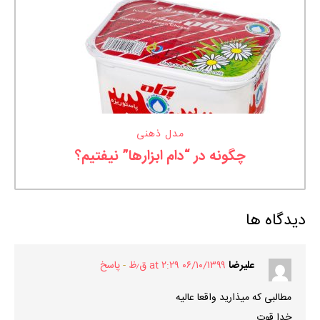
مدل ذهنی
چگونه در “دام ابزارها” نیفتیم؟
دیدگاه ها
علیرضا
۰۶/۱۰/۱۳۹۹ at ۲:۲۹ ق٫ظ
پاسخ
مطالبی که میذارید واقعا عالیه
خدا قوت