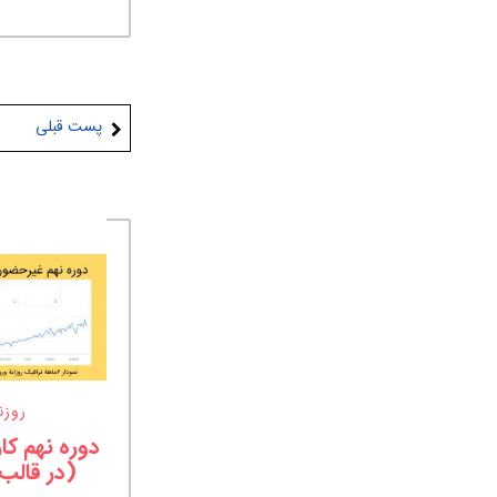
پست قبلی
روز
(در قالب