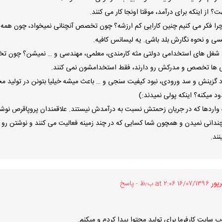
؟ از اینکه برای درآمد، موقتا اونجا کار می کنند.
را فکر می کنیم چنین کارایی کم ارزشه؟ چون تخصص آنچنانی نمیخواد، چون همه
سی و نحوه نگارش بلد باشی. یه لیسانس کافیه.
 شغل های استخدامی دولتی مثه کارمندی، معلمی، مهندسی و … نمیشن؟ چون
لی ها تخصص و مدرکش رو دارند، فقط استخدامشون نمی کنند.
ود گزینش و سد ورودی، نبود کیفیت سنجی و … باعث میشه خیلیا بتونن در تولید محتو
 میکنه؟ اینکه پولی نمیدند:)
ه واردها که در جریان زحمتش نسبت به درآمدش نیستند. علاقمندان پروپاقرص نوشت
انی نمیدن و همچون شما کسایی که در چند زمینه فعالیت می کنند و نوشتن رو 
ند.
پور
۱۶/۰۷/۱۳۹۶ at ۲:۰۶ ب٫ظ
پاسخ
 سایت کارفرما برای تولید محتوا پیدا کردم و میکنم.