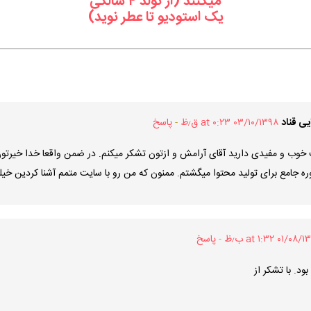
میکنند (از تولد ۴ سالگی
یک استودیو تا عطر نوید)
یی قناد
۰۳/۱۰/۱۳۹۸ at ۰:۲۳ ق٫ظ
پاسخ
 خوب و مفیدی دارید آقای آرامش و ازتون تشکر میکنم. در ضمن واقعا خدا خیرتو
ره جامع برای تولید محتوا میگشتم. ممنون که من رو با سایت متمم آشنا کردین خی
۰۱/۰۸ at ۱:۳۲ ب٫ظ
پاسخ
د. با تشکر از