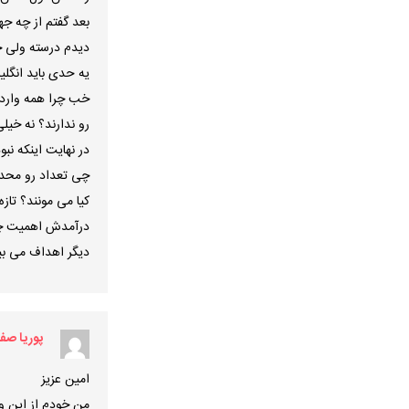
بعد گفتم از چه جهت
دیدم درسته ولی چ
یه حدی باید انگلی
خب چرا همه وارد
رو ندارند؟ نه خی
در نهایت اینکه نب
چی تعداد رو محدود
کیا می مونند؟ تاز
درآمدش اهمیت چند
دیگر اهداف می بین
پوریا صفر
امین عزیز
من خودم از این وب