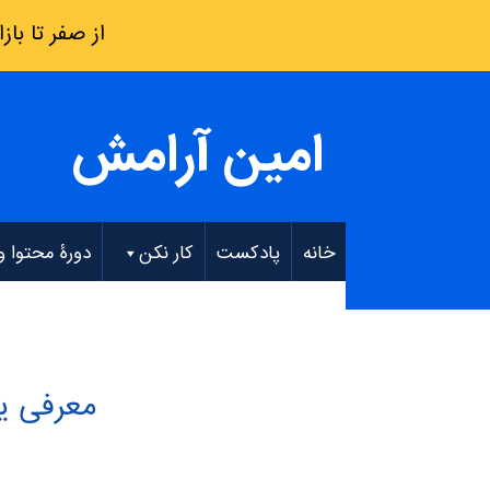
از صفر تا بازار کار: فقط 8 هفته – دو
امین آرامش
خانه
پادکست
کار نکن
دورۀ محتوا و EO
معرفی ی