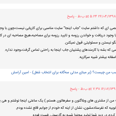
۲۶/۰۴/۱۳۹۸ at ۵:۲۴ ب٫ظ
پاسخ
صی ای که داشتم سایت “جاب اینجا” سایت مناسبی برای کاریابی نیست،چون با وجو
با وجود دریافت و خواندن رزومه و تایید رزومه برای مصاحبه،هیچ مصاحبه ای در کا
گو نیستن و مسئولیتی قبول نمیکنن.
سی که بشه با کارمندهای پشتیبان جاب اینجا به راحتی تماس گرفت،وجود نداره.
اسفانه بیشتر شبیه سرکاریه.
ب من چیست؟ (بر مبنای مدلی سه‌گانه برای انتخاب شغل) - امین آرامش
۱۶/۰۷/۱۳ at ۷:۳۸ ب٫ظ
پاسخ
؛ من از مشتری های وبلاگتون و سفرهاتون هستم:) یک ساعتی اینجا نوشتم و هی پ
بیه که نفرستادمشون، نشان از اینه که خودم از جوابم قانع نشده بودم.
م در دید شما تولید محتوا شبیه به گارسونی فست فوده.