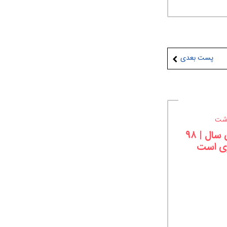
پست بعدی
شت
معجزۀ پایان سال | ۹۸
ی است