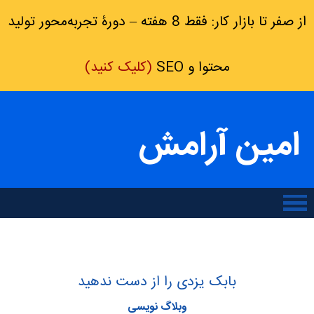
از صفر تا بازار کار: فقط 8 هفته – دورۀ تجربه‌محور تولید
محتوا و SEO
(کلیک کنید)
امین آرامش
بابک یزدی را از دست ندهید
وبلاگ نویسی