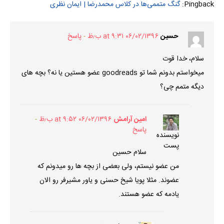
Pingback:
گنگ متممی‌ها در کلاس محمدرضا | ایمان نظری
حسین
۰۶/۰۲/۱۳۹۶ at ۹:۳۱ ب٫ظ
پاسخ
سلام، خدا قوت
میخواستم بدونم شما تو goodreads عضو هستین یا نه؟ بچه های
دیگه متمم چی؟
امین آرامش
۰۶/۰۲/۱۳۹۶ at ۹:۵۲ ب٫ظ
پاسخ
نویسنده
پست
سلام حسین
من عضو نیستم، ولی بعضی از بچه ها رو میدونم که
عضوند. مثلا پویا شیخ حسنی و یاور مشیرفر رو الان
یادمه که عضو هستند.