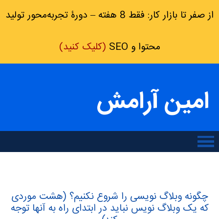
از صفر تا بازار کار: فقط 8 هفته – دورۀ تجربه‌محور تولید
محتوا و SEO
(کلیک کنید)
امین آرامش
چگونه وبلاگ نویسی را شروع نکنیم؟ (هشت موردی
که یک وبلاگ نویس نباید در ابتدای راه به آنها توجه