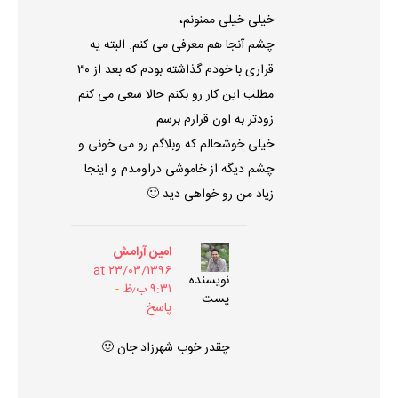
خیلی خیلی ممنونم،
چشم آنجا هم معرفی می کنم. البته یه
قراری با خودم گذاشته بودم که بعد از ۳۰
مطلب این کار رو بکنم حالا سعی می کنم
زودتر به اون قرارم برسم.
خیلی خوشحالم که وبلاگم رو می خونی و
چشم دیگه از خاموشی دراومدم و اینجا
زیاد من رو خواهی دید 🙂
امین آرامش
۲۳/۰۳/۱۳۹۶ at
نویسنده
۹:۳۱ ب٫ظ
پست
پاسخ
چقدر خوب شهرزاد جان 🙂