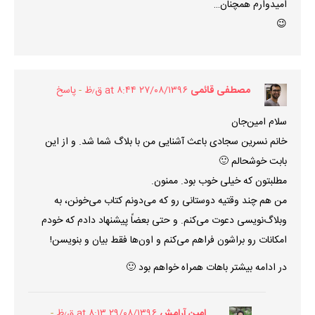
امیدوارم همچنان…
😉
مصطفی قائمی
۲۷/۰۸/۱۳۹۶ at ۸:۴۴ ق٫ظ
پاسخ
سلام امین‌جان
خانم نسرین سجادی باعث آشنایی من با بلاگ شما شد. و از این
بابت خوشحالم 🙂
مطلبتون که خیلی خوب بود. ممنون.
من هم چند وقتیه دوستانی رو که می‌دونم کتاب می‌خونن، به
وبلاگ‌نویسی دعوت می‌کنم. و حتی بعضاً پیشنهاد دادم که خودم
امکانات رو براشون فراهم می‌کنم و اون‌ها فقط بیان و بنویسن!
در ادامه بیشتر باهات همراه خواهم بود 🙂
امین آرامش
۲۹/۰۸/۱۳۹۶ at ۸:۱۳ ق٫ظ