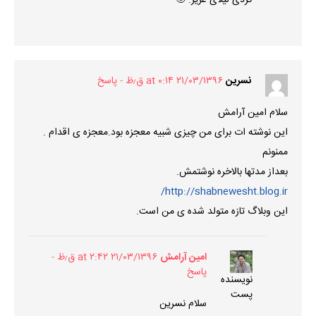
کردی لیلای عزیز. 🙂
نسرین
۲۱/۰۳/۱۳۹۶ at ۰:۱۴ ق٫ظ
پاسخ
سلام امین آرامش
این نوشته ات برای من چیزی شبیه معجزه بود.معجزه ی اقدام .
ممنونم
بعداز مدتها بالاخره نوشتمش.
http://shabnewesht.blog.ir/
این وبلاگ تازه متولد شده ی من است.
امین آرامش
۲۱/۰۳/۱۳۹۶ at ۲:۴۲ ق٫ظ
پاسخ
نویسنده
پست
سلام نسرین