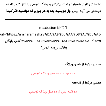
امتحانش کنید. بنشینید پشت لپتاپتان و وبلاگ نویسی را آغاز کنید. کلمه‌ها
خودشان می آیند. پس
اول بنویسید، بعد به هر چیزی که خواستید فکر کنید!
[maxbutton id=”2″
url=”https://aminaramesh.ir/%DA%A9%D8%AA%D8%A7%D8%A8-
%D9%88%D8%A8%D9%84%D8%A7%DA%AF/” text=”کتاب رایگان
وبلاگ، رزومۀ آنلاین” ]
مطلبی مرتبط از همین وبلاگ
ده مورد در خصوص وبلاگ نویسی
مطلبی مرتبط از آقامعلم
ده نکته پس از ده سال وبلاگ نویسی