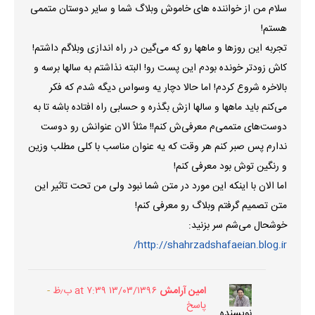
سلام من از خواننده های خاموش وبلاگ شما و سایر دوستان متممی
هستم!
تجربه این روزها و ماهها رو که می‌گین در راه اندازی وبلاگم داشتم!
کاش زودتر خونده بودم این پست رو! البته نذاشتم به سالها برسه و
بالاخره شروع کردم! اما حالا دچار یه وسواس دیگه شدم که فکر
می‌کنم باید ماهها و سالها ازش بگذره و حسابی راه افتاده باشه تا به
دوست‌های متممی‌م معرفی‌ش کنم!! مثلاً الان عنوانش رو دوست
ندارم پس صبر کنم هر وقت که یه عنوان مناسب با کلی مطلب وزین
و رنگین توش بود معرفی کنم!
اما الان با اینکه این مورد در متن شما نبود ولی من تحت تاثیر این
متن تصمیم گرفتم وبلاگ رو معرفی کنم!
خوشحال می‌شم سر بزنید:
http://shahrzadshafaeian.blog.ir/
امین آرامش
۱۳/۰۳/۱۳۹۶ at ۷:۳۹ ب٫ظ
پاسخ
نویسنده