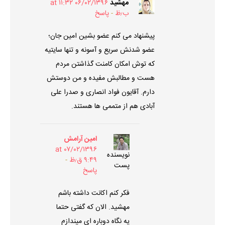
مهشید
۰۶/۰۲/۱۳۹۶ at ۱۱:۳۲
ب٫ظ
پاسخ
پیشنهاد می کنم عضو بشین امین جان؛
عضو شدنش سریع و آسونه و تنها سایتیه
که توش امکان کامنت گذاشتن مردم
هست و مطالبش مفیده و من دوستش
دارم. آقایون فواد انصاری و صدرا علی
آبادی هم از متممی ها هستند.
امین آرامش
۰۷/۰۲/۱۳۹۶ at
نویسنده
۹:۴۹ ق٫ظ
پست
پاسخ
فکر کنم اکانت داشته باشم
مهشید. الان که گفتی حتما
یه نگاه دوباره ای میندازم