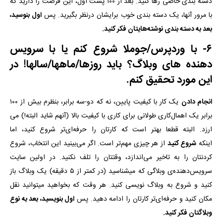
دسته بندی خاصی رها کنید. بعد از ۱۰۰ پست اول، این فرصت را دارید که
با مرور آنها، یک دسته بندی خوب برایشان درنظر بگیرید. پس
اول بنوسید،
بعد به دسته بندی نوشته‌هایتان فکر کنید.
۶- با وردپرس/جوملا شروع کنم یا با سرویس
دهنده های وبلاگ؟ باید روزها/ماهها/سالها! در
این مورد تحقیق کنم.
انجام دادن
یک کار با کیفیت پایین، نه که دو-سه برابر، بنظرم بیش از ۱۰۰
برابر یک اهمال‌کاری طولانی برای کاری با کیفیت بالا (آنهم شاید البته!) می
ارزد. البته قطعا بهتر است که کارتان را حرفه‌ای‌تر شروع کنید، اما
اینکه
شروع کنید
از هر چیزی مهم‌تر است. اگر می‌بینید این انتخاب، شروع
کردنتان را به تاخیر می‌اندازد، وقتتان را تلف نکنید. در اولین سایت
سرویس‌دهنده‌‌ی وبلاگی که می‍شناسید (در کمتر از ۵ دقیقه) یک وبلاگ باز
کنید و شروع به وبلاگ نویسی کنید. هر وقت که بخواهید میتوانید نقل
مکان کنید و حرفه‌ای‌تر کارتان را ادامه دهید. پس
اول بنویسید، بعد به نوع
وبلاگتان فکر کنید.