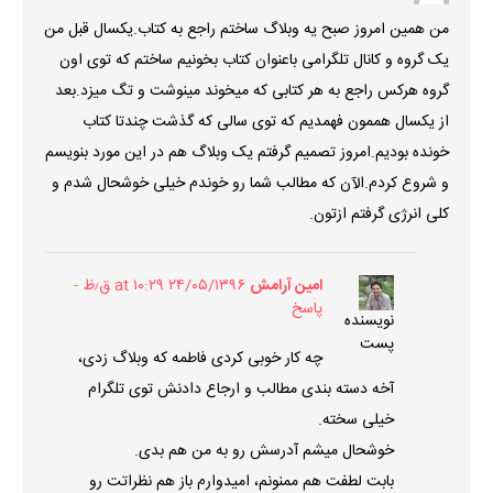
من همین امروز صبح یه وبلاگ ساختم راجع به کتاب.یکسال قبل من
یک گروه و کانال تلگرامی باعنوان کتاب بخونیم ساختم که توی اون
گروه هرکس راجع به هر کتابی که میخوند مینوشت و تگ میزد.بعد
از یکسال هممون فهمدیم که توی سالی که گذشت چندتا کتاب
خونده بودیم.امروز تصمیم گرفتم یک وبلاگ هم در این مورد بنویسم
و شروع کردم.الآن که مطالب شما رو خوندم خیلی خوشحال شدم و
کلی انرژی گرفتم ازتون.
امین آرامش
۲۴/۰۵/۱۳۹۶ at ۱۰:۲۹ ق٫ظ
پاسخ
نویسنده
پست
چه کار خوبی کردی فاطمه که وبلاگ زدی،
آخه دسته بندی مطالب و ارجاع دادنش توی تلگرام
خیلی سخته.
خوشحال میشم آدرسش رو به من هم بدی.
بابت لطفت هم ممنونم، امیدوارم باز هم نظراتت رو