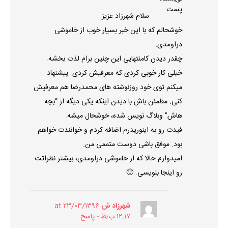
پست
سلام شهرزاد عزیز
خوشحالم که با این خبر بسیار خوب از خاموشی
دراومدی.
چقدر دیدن کامنتهایی این چنین برام لذت بخشه.
خیلی کار خوبی کردی که معرفیش کردی. پیشنهاد
میکنم توی خود روزنوشته های محمدرضا هم معرفیش
کنی. مطمئن باش با دیدن اینکه یکی دیگه از “بچه
هاش” وبلاگ نویس شده، خوشحال میشه.
فیدت رو به اینوریدرم اضافه کردم و خوانندت خواهم
بود. موفق باشی دوست متممی من.
امیدوارم حالا که از خاموشی دراومدی، بیشتر نظراتت
رو اینجا بنویسی. 🙂
شهرزاد ش
۲۳/۰۳/۱۳۹۶ at
۱۲:۱۷ ب٫ظ
پاسخ