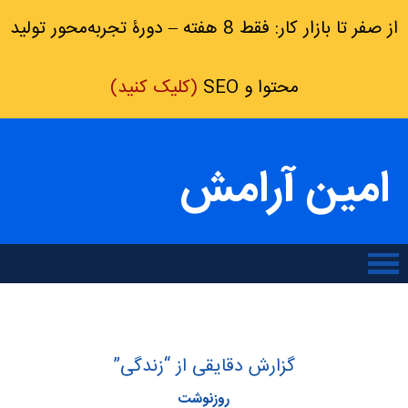
از صفر تا بازار کار: فقط 8 هفته – دورۀ تجربه‌محور تولید
محتوا و SEO
(کلیک کنید)
امین آرامش
گزارش دقایقی از “زندگی”
روزنوشت