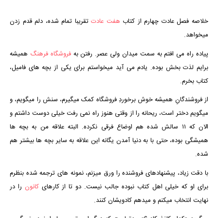
خلاصه فصل عادت چهارم از کتاب
هفت عادت
تقریبا تمام شده، دلم قدم زدن
میخواهد.
پیاده راه می افتم به سمت میدان ولی عصر. رفتن به
فروشگاه فرهنگ
همیشه
برایم لذت بخش بوده. یادم می آید میخواستم برای یکی از بچه های فامیل،
کتاب بخرم.
از فروشندگانِ همیشه خوش برخوردِ فروشگاه کمک میگیرم، سنش را میگویم، و
میگویم دختر است، ریحانه را از وقتی هنوز راه نمی رفت خیلی دوست داشتم و
الان که ۱۱ سالش شده هم اوضاع فرقی نکرده. البته علاقه من به بچه ها
همیشگی بوده، حتی با به دنیا آمدن یگانه این علاقه به سایر بچه ها بیشتر هم
شده.
با دقت زیاد، پیشنهادهای فروشنده را ورق میزنم، نمونه های ترجمه شده بنظرم
برای او که خیلی اهل کتاب نبوده جالب نیست. دو تا از کارهای
کانون
را در
نهایت انتخاب میکنم و میدهم کادویشان کنند.