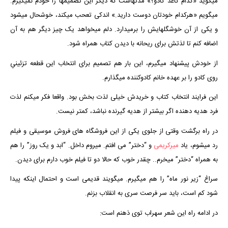
میگوید «کدام کاغذ کادو؟» مدتهاست که دیگر این تصمیمها را خودم نمیگیرم.
میگویم «هرکدام خودتان دوست دارید.» اندکی تعحب میکند، خوشحال میشود
و یکی از آن خوشگلهایش را برمیدارد. دلم میخواهد یک چیز دیگر هم به آن
اضافه کنم تا لذتش برای ریحانه با دیدن کتاب همراه شود.
از خودش پیشنهاد میگیرم، این بار هم تصمیم برای انتخاب این قطعه تزئینیِ
روی کادو را بر عهده خانم کادوکننده میگذارم.
این فرایند انتخاب کتاب و خریدش خیلی لذت بخش بود. واقعا فکر میکنم لذت
فرد هدیه دهنده اگر بیشتر از هدیه گیرنده نباشد، کمتر نیست.
در راه برگشت وقتی از جلوی یکی از این فروشگاه های فروش موسیقی و فیلم
رد میشوم، یاد
میرکریمی
و “دختر” می افتم. میروم داخل. “ابد و یک روز” را هم
به همراه “دختر” میخرم.. چقدر خوب که حالا دو تا فیلم خوب دارم برای دیدن.
سراغ “زیر نور ماه” را هم میگیرم. میگویند قدیمی است و احتمال اینکه پیدا
شود کم است، باید سر فرصت سری به انقلاب بزنم.
در ادامه راه این شعر سهراب توی ذهنم است: