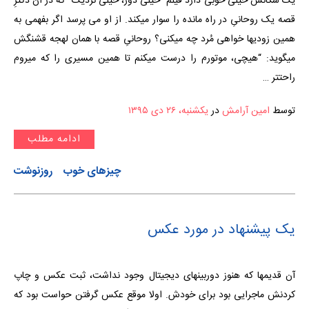
یک سکانس خیلی خوبی دارد فیلم “خیلی دور، خیلی نزدیک” که در آن دکترِ
قصه یک روحانیِ در راه مانده را سوار میکند. از او می پرسد اگر بفهمی به
همین زودیها خواهی مُرد چه میکنی؟ روحانیِ قصه با همان لهجه قشنگش
میگوید: “هیچی، موتورم را درست میکنم تا همین مسیری را که میروم
راحتتر …
توسط
امین آرامش
در
یکشنبه، ۲۶ دی ۱۳۹۵
ادامه مطلب
چیزهای خوب
روزنوشت
یک پیشنهاد در مورد عکس
آن قدیمها که هنوز دوربینهای دیجیتال وجود نداشت، ثبت عکس و چاپ
کردنش ماجرایی بود برای خودش. اولا موقع عکس گرفتن حواست بود که