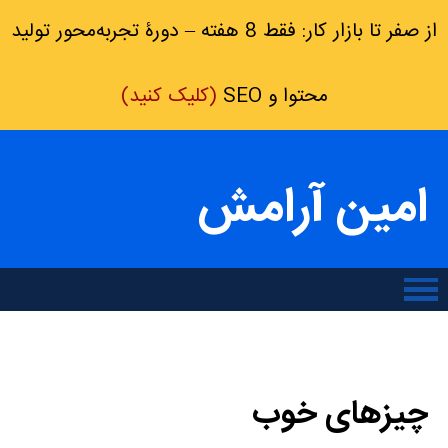
از صفر تا بازار کار: فقط 8 هفته – دورۀ تجربه‌محور تولید
محتوا و SEO
(کلیک کنید)
امین آرامش
چیزهای خوب