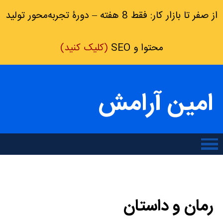
از صفر تا بازار کار: فقط 8 هفته – دورۀ تجربه‌محور تولید
محتوا و SEO
(کلیک کنید)
امین آرامش
رمان و داستان